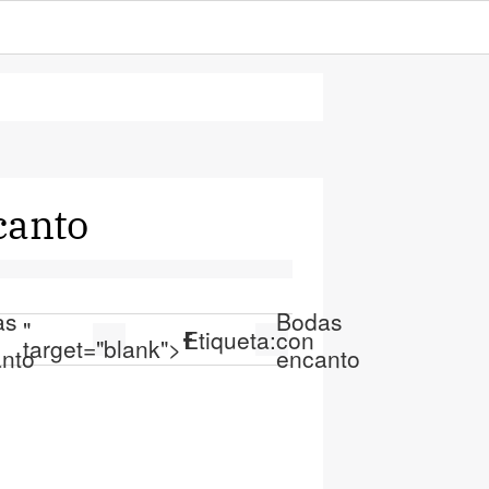
canto
as
Bodas
"
Etiqueta:
con
target="blank">
nto
encanto