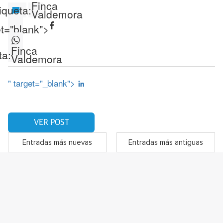
Finca
iqueta:
Valdemora
et="blank">
Finca
ta:
Valdemora
" target="_blank">
VER POST
Entradas más nuevas
Entradas más antiguas