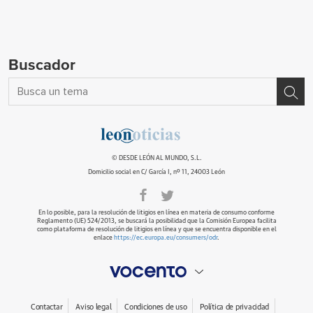
Buscador
© DESDE LEÓN AL MUNDO, S.L.
Domicilio social en C/ García I, nº 11, 24003 León
En lo posible, para la resolución de litigios en línea en materia de consumo conforme
Reglamento (UE) 524/2013, se buscará la posibilidad que la Comisión Europea facilita
como plataforma de resolución de litigios en línea y que se encuentra disponible en el
enlace
https://ec.europa.eu/consumers/odr
.
Contactar
Aviso legal
Condiciones de uso
Política de privacidad