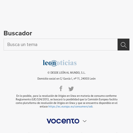
Buscador
© DESDE LEÓN AL MUNDO, S.L.
Domicilio social en C/ García I, nº 11, 24003 León
En lo posible, para la resolución de litigios en línea en materia de consumo conforme
Reglamento (UE) 524/2013, se buscará la posibilidad que la Comisión Europea facilita
como plataforma de resolución de litigios en línea y que se encuentra disponible en el
enlace
https://ec.europa.eu/consumers/odr
.