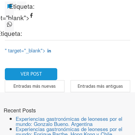
Etiqueta:
et="blank">
tiqueta:
" target="_blank">
VER POST
Entradas más nuevas
Entradas más antiguas
Recent Posts
Experiencias gastronómicas de leoneses por el
mundo: Gonzalo Bueno. Argentina
Experiencias gastronómicas de leoneses por el
mundo: Enrique Barthe. Hong Kong y Chile