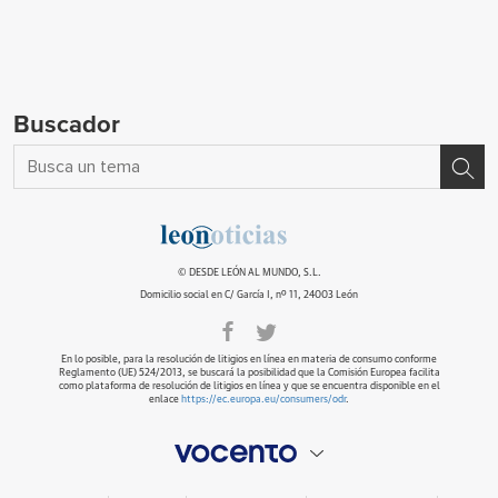
Buscador
© DESDE LEÓN AL MUNDO, S.L.
Domicilio social en C/ García I, nº 11, 24003 León
En lo posible, para la resolución de litigios en línea en materia de consumo conforme
Reglamento (UE) 524/2013, se buscará la posibilidad que la Comisión Europea facilita
como plataforma de resolución de litigios en línea y que se encuentra disponible en el
enlace
https://ec.europa.eu/consumers/odr
.