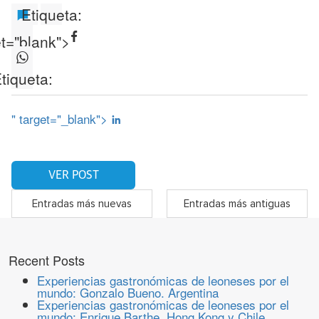
Etiqueta:
et="blank">
tiqueta:
" target="_blank">
VER POST
Entradas más nuevas
Entradas más antiguas
Recent Posts
Experiencias gastronómicas de leoneses por el
mundo: Gonzalo Bueno. Argentina
Experiencias gastronómicas de leoneses por el
mundo: Enrique Barthe. Hong Kong y Chile