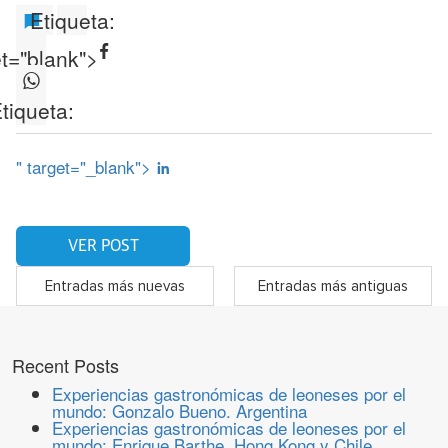
Etiqueta:
et="blank">
tiqueta:
" target="_blank">
VER POST
Entradas más nuevas
Entradas más antiguas
Recent Posts
Experiencias gastronómicas de leoneses por el
mundo: Gonzalo Bueno. Argentina
Experiencias gastronómicas de leoneses por el
mundo: Enrique Barthe. Hong Kong y Chile