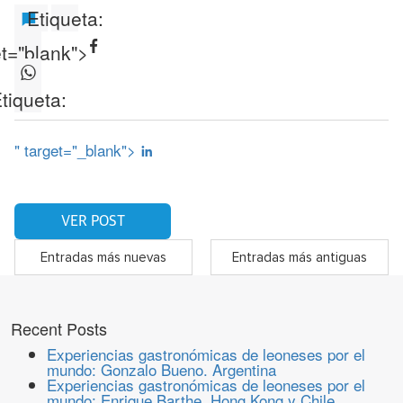
Etiqueta:
et="blank">
tiqueta:
" target="_blank">
VER POST
Entradas más nuevas
Entradas más antiguas
Recent Posts
Experiencias gastronómicas de leoneses por el
mundo: Gonzalo Bueno. Argentina
Experiencias gastronómicas de leoneses por el
mundo: Enrique Barthe. Hong Kong y Chile