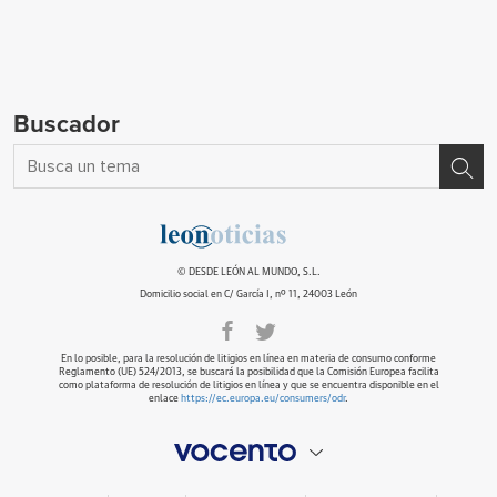
Buscador
© DESDE LEÓN AL MUNDO, S.L.
Domicilio social en C/ García I, nº 11, 24003 León
En lo posible, para la resolución de litigios en línea en materia de consumo conforme
Reglamento (UE) 524/2013, se buscará la posibilidad que la Comisión Europea facilita
como plataforma de resolución de litigios en línea y que se encuentra disponible en el
enlace
https://ec.europa.eu/consumers/odr
.