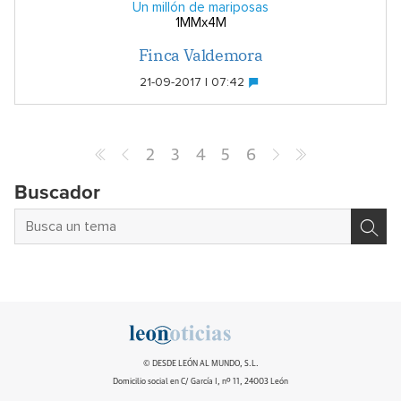
Un millón de mariposas
1MMx4M
Finca Valdemora
21-09-2017 | 07:42
2
3
4
5
6
Buscador
© DESDE LEÓN AL MUNDO, S.L.
Domicilio social en C/ García I, nº 11, 24003 León